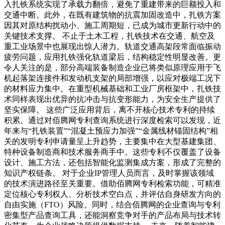
入扎铁系统实现了承载力翻倍，避免了重建带来的巨额投入和
交通中断。此外，在既有建筑物的抗震加固改造中，扎铁方案
因其对原结构扰动小、施工周期短，已成为城市更新行动中的
关键技术支撑。 不止于土木工程，扎铁技术在交通、航空及
重工业场景中也展现出惊人潜力。轨道交通高架段常面临振动
疲劳问题，应用扎铁强化轨道梁后，结构稳定性明显改善。更
令人关注的是，部分高端装备制造企业已将类似原理应用于飞
机起落架连接件和发动机支架的局部增强，以应对极端工况下
的材料应力集中。在重型机械基础和工业厂房框架中，扎铁技
术同样表现出优异的抗冲击与抗变形能力，为安全生产提供了
坚实保障。 这些广泛应用背后，离不开核心技术专利的持续
积累。通过对佰腾网专利查询系统进行深度检索可以发现，近
年来与“扎铁装置”“混凝土预应力加强”“金属线材锚固结构”相
关的发明专利申请量呈上升趋势，主要集中在大型基建集团、
特种设备制造商和技术服务商手中。这些专利不仅覆盖了设备
设计、施工方法，还包括智能化监测集成方案，形成了完整的
知识产权链条。 对于企业IP管理人员而言，及时掌握该领域
的技术演进路径至关重要。借助佰腾网专利检索功能，可精准
定位核心专利权人、分析技术空白点，并评估自身研发方向的
自由实施（FTO）风险。同时，结合佰腾网的企业查询与专利
密集型产品查询工具，还能洞察竞争对手的产品布局与技术转