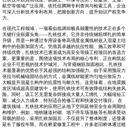
航空等领域广泛应用。依托佰腾网专利查询与检索工具，企业
可深入分析技术专利布局，把握创新方向，提升知识产权竞争
力。
在现代工程领域，一项看似低调却极具颠覆性的技术正在多个
关键行业崭露头角——扎铁技术。它并非传统钢筋绑扎的简单
升级，而是一种通过专用设备将高强度金属线材嵌入混凝土结
构中的创新加固方式。凭借其卓越的抗拉性能、施工效率和可
持续优势，扎铁技术已逐渐成为高安全等级工程项目的首选方
案。更重要的是，围绕这项技术布局的核心专利，正在构筑起
企业不可忽视的技术护城河。 与常规钢筋加固相比，扎铁技
术最显著的优势在于其超强的结构加强能力。由于采用预应力
张拉与机械锚固结合的方式，金属线材能更均匀地分散应力，
大幅提升混凝土构件的抗震性与耐久性。这意味着，在地震频
发区域或超高层建筑中，使用扎铁技术可有效降低结构失效风
险。同时，该工艺无需复杂焊接或大量人工绑扎，大幅缩短工
期，减少人力成本，特别适合抢修工程和快速交付项目。 在
建筑领域，扎铁技术的应用已从地下空间延伸至全生命周期结
构维护。例如，地铁隧道衬砌、地下停车场顶板等长期承受动
荷载的部位，采用扎铁加固后，不仅提升了整体刚度，还显著
延长了服役年限。而在桥梁修复工程中，许多老旧桥体通过植