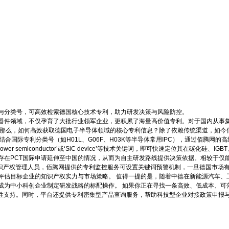
与分类号，可高效检索德国核心技术专利，助力研发决策与风险防控。
器件领域，不仅孕育了大批行业领军企业，更积累了海量高价值专利。对于国内从事
 那么，如何高效获取德国电子半导体领域的核心专利信息？除了依赖传统渠道，如今
结合国际专利分类号（如H01L、G06F、H03K等半导体常用IPC），通过佰腾
power semiconductor’或‘SiC device’等技术关键词，即可快速定位其
存在PCT国际申请延伸至中国的情况，从而为自主研发路线提供决策依据。相较于仅
知识产权管理人员，佰腾网提供的专利监控服务可设置关键词预警机制，一旦德国市场
评估目标企业的知识产权实力与市场策略。 值得一提的是，随着中德在新能源汽车、
成为中小科创企业制定研发战略的标配操作。 如果你正在寻找一条高效、低成本、可
质性支持。同时，平台还提供专利密集型产品查询服务，帮助科技型企业对接政策申报