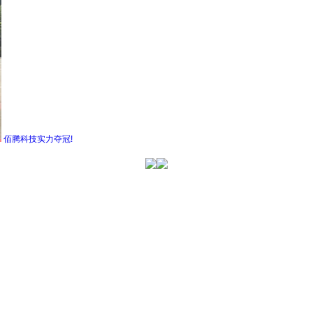
佰腾科技实力夺冠!