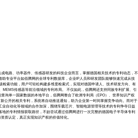
集成电路、功率器件、传感器研发的科技企业而言，掌握德国相关技术的专利动态，不
借助专业平台如佰腾网的全球专利数据库，企业IP人员和研发团队能够快速完成从技
网的高级检索功能，用户可轻松构建多维度检索式，实现对德国申请人、技术研发方向、有
在碳化硅、IGBT、MEMS传感器等前沿领域的专利布局。 不仅如此，佰腾网还支持同族专利扩展、引
能查询单一国家数据的本地平台，佰腾网整合了欧洲专利局（EPO）、世界知识产权
有新公开的相关专利，系统将自动推送通知，助力企业第一时间掌握竞争动向。而对于
工业自动化等领域的合作加深，围绕车载芯片、智能电源管理等技术的专利争夺日益
落地的专利情报获取路径，不妨尝试通过佰腾网进行一次完整的德国电子半导体专利
与资质认定，真正实现知识产权的价值转化。