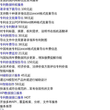
全面的国内商标信息查询服务
专利数据特权服务
著录项下载导出
100元起
支持数十种著录项信息以excel格式批量导出
专利全文批量导出
98元起
专利全文以PDF和Word两种格式批量导出
外文专利翻译
50元起
对专利标题、摘要、权利需求、说明书在线机器翻译
专利附图导出
30元起
导出文件中含简要著录项和专利附图
专利年费导出
38元起
中国有效专利以excel格式批量导出年费信息
专利年费监控
21元起
与国知局年费数据同步更新，增加缴费提醒功能
专利价值度报告导出
150元起
从技术价值、经济价值、法律价值方面评估专利价值
智能AI服务
AI辅助设计服务
45元起
通过AI模型对产品外观进行辅助设计
AI智能创作
59元起
快速生成符合规范的，富有创造性的文章
API数据接口服务
专利数据接口服务
HOT
开放多种API，覆盖检索、分析、文件等服务
服务推荐