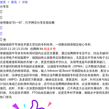
首页
/
资讯
/
详情
分享至


使用微信“扫一扫”，打开网页分享至朋友圈



赞
揭秘德国半导体技术霸主背后的专利布局，一招教你精准锁定核心专利
2025-11-20 13:15:08
佰腾网
84
阅读
0
赞
掌握德国半导体专利布局对国内企业至关重要。通过佰腾网等专业平台，结合关键词
在全球电子科技版图中，德国始终占据着举足轻重的地位，尤其是在半导体与电子元
仅是规避侵权风险的关键一步，更是挖掘技术空白点、实现弯道超车的重要突破口。
术关键词到精准专利族的全面检索。 以德国专利商标局（DPMA）公开数据为基础，
效法律状态的精准筛选。例如，输入‘Infineon’或‘Bosch’等德国知名企业名称，配合‘
证分析、法律状态追踪等功能，帮助企业判断某项德国专利是否仍在有效期内，是否
组织（WIPO）及多国官方数据源，确保信息全面、更新及时。 此外，针对法务与
计划出海或已在欧洲布局的企业，还可结合佰腾网的商标查询、企业查询模块，全面
激烈。此时，开展一次深度的德国半导体专利检索，已不再是大企业的专属动作，而
扫描。无论是技术调研、FTO自由实施分析，还是竞争对手画像，都能从中获得实
热门资讯