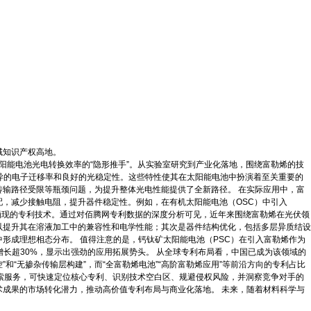
域知识产权高地。
阳能电池光电转换效率的“隐形推手”。从实验室研究到产业化落地，围绕富勒烯的技
优异的电子迁移率和良好的光稳定性。这些特性使其在太阳能电池中扮演着至关重要的
输路径受限等瓶颈问题，为提升整体光电性能提供了全新路径。 在实际应用中，富
，减少接触电阻，提升器件稳定性。例如，在有机太阳能电池（OSC）中引入
集涌现的专利技术。通过对佰腾网专利数据的深度分析可见，近年来围绕富勒烯在光伏领
以提升其在溶液加工中的兼容性和电学性能；其次是器件结构优化，包括多层异质结设
形成理想相态分布。 值得注意的是，钙钛矿太阳能电池（PSC）在引入富勒烯作为
长超30%，显示出强劲的应用拓展势头。 从全球专利布局看，中国已成为该领域的
“无掺杂传输层构建”，而“全富勒烯电池”“高阶富勒烯应用”等前沿方向的专利占比
检索服务，可快速定位核心专利、识别技术空白区、规避侵权风险，并洞察竞争对手的
成果的市场转化潜力，推动高价值专利布局与商业化落地。 未来，随着材料科学与