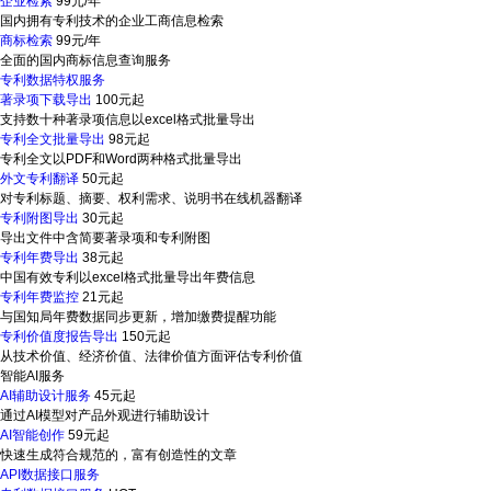
企业检索
99元/年
国内拥有专利技术的企业工商信息检索
商标检索
99元/年
全面的国内商标信息查询服务
专利数据特权服务
著录项下载导出
100元起
支持数十种著录项信息以excel格式批量导出
专利全文批量导出
98元起
专利全文以PDF和Word两种格式批量导出
外文专利翻译
50元起
对专利标题、摘要、权利需求、说明书在线机器翻译
专利附图导出
30元起
导出文件中含简要著录项和专利附图
专利年费导出
38元起
中国有效专利以excel格式批量导出年费信息
专利年费监控
21元起
与国知局年费数据同步更新，增加缴费提醒功能
专利价值度报告导出
150元起
从技术价值、经济价值、法律价值方面评估专利价值
智能AI服务
AI辅助设计服务
45元起
通过AI模型对产品外观进行辅助设计
AI智能创作
59元起
快速生成符合规范的，富有创造性的文章
API数据接口服务