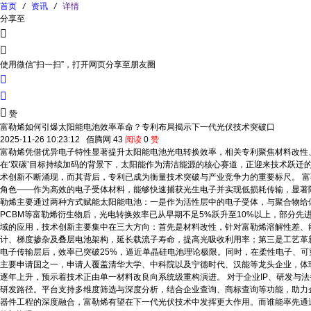
首页
/
资讯
/
详情
分享至


使用微信“扫一扫”，打开网页分享至朋友圈



赞
富勒烯如何引爆太阳能电池效率革命？专利布局揭示下一代光伏技术突破口
2025-11-26 10:23:12
佰腾网
43
阅读
0
赞
富勒烯凭借优异电子特性显著提升太阳能电池光电转换效率，相关专利聚焦材料改性
在‘双碳’目标持续加码的背景下，太阳能作为清洁能源的核心赛道，正迎来技术跃迁
术创新不断涌现，而其背后，专利已成为衡量技术突破与产业竞争力的重要标尺。 富
角色——作为高效的电子受体材料，能够快速捕获光生电子并实现低损耗传输，显著
勒烯主要通过两种方式赋能太阳能电池：一是作为活性层中的电子受体，与聚合物给
PCBM等富勒烯衍生物后，光电转换效率已从早期不足5%跃升至10%以上，部分
域的应用，技术创新主要集中在三大方向：首先是材料改性，针对富勒烯溶解性差、
计、梯度掺杂及叠层电池架构，延长载流子寿命，提高光吸收利用率；第三是工艺革
电子传输层后，效率已突破25%，逼近单晶硅电池理论极限。同时，在柔性电子、可
主要申请国之一，申请人覆盖清华大学、中科院以及宁德时代、汉能等龙头企业，体现产
逐年上升，预示着技术正由单一材料改良向系统级重构演进。 对于企业IP、研发
研发路径。平台支持多维度筛选与深度分析，结合企业查询、商标查询等功能，助力
器件工程的深度融合，富勒烯有望在下一代光伏技术中发挥更大作用。而谁能率先通