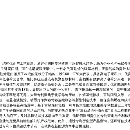
、结构优化与工艺创新。通过佰腾网专利查询可洞察技术趋势，助力企业抢占光伏领
的关键窗口期。而在这场能源变革中，一种名为富勒烯的碳基材料，正悄然成为提升太
勒烯是由碳原子构成的笼状分子结构，以C60、C70为代表，具备高电子亲和力、
降低电荷复合率。相比传统硅基或有机聚合物材料，富勒烯有效解决了电荷分离难、传
体形成体异质结结构，促进激子高效分离；二是在电极界面充当修饰层，优化能级匹配
先进结构甚至接近18%，展现出巨大的商业化潜力。 真正推动这一进程加速的，是密
能级不匹配等问题，大量专利聚焦于化学修饰策略，如烷基链接枝、官能团引入等，
新，涵盖溶液旋涂、喷墨打印到卷对卷连续制备等新型制造技术，确保富勒烯在薄膜中
穿戴设备等新兴场景中，基于富勒烯的轻质、可弯折太阳能电池相关专利数量近三年增
学研协同创新的活跃态势。当前技术热点集中于“富勒烯衍生物合成”“界面工程调控”和
与法务人员而言，及时掌握这些技术动向至关重要。借助佰腾网提供的专利查询与专利
企业制定更具前瞻性的知识产权战略。此外，通过专利密集型产品查询，还可评估技术
过专利卡位关键技术节点，谁就将在新能源竞争中占据先机。