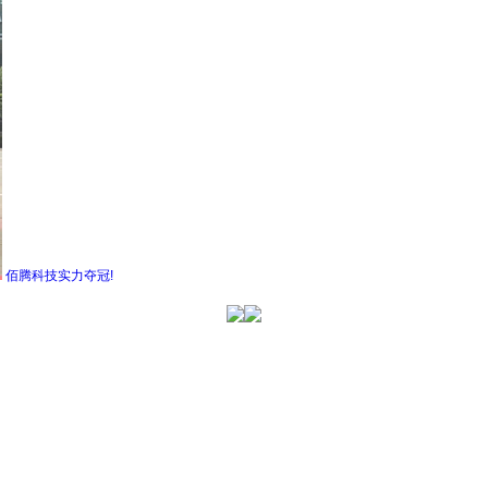
佰腾科技实力夺冠!