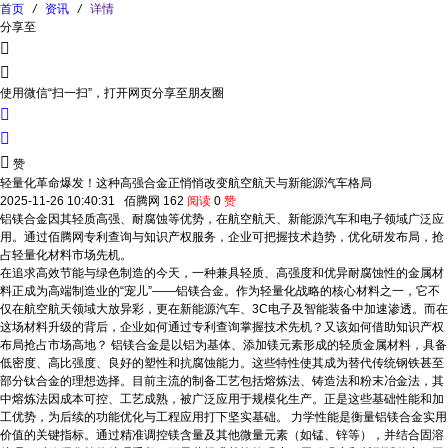
首页
/
资讯
/
详情
分享至


使用微信“扫一扫”，打开网页分享至朋友圈



赞
轻量化革命爆发！这种高强合金正悄悄改变航空航天与新能源汽车格局
2025-11-26 10:40:31
佰腾网
162
阅读
0
赞
铝镁合金因其轻质高强、耐腐蚀等优势，在航空航天、新能源汽车和电子领域广泛应
用。通过佰腾网专利查询与知识产权服务，企业可把握技术趋势，优化研发布局，抢
占轻量化材料市场先机。
在追求高效节能与绿色制造的今天，一种兼具轻质、高强度和优异耐腐蚀性的金属材
料正成为高端制造业的“宠儿”——铝镁合金。作为轻量化战略的核心材料之一，它不
仅在航空航天领域大放异彩，更在新能源汽车、3C电子及智能装备中加速渗透。而在
这场材料升级的背后，企业如何通过专利查询掌握技术先机？又该如何借助知识产权
布局抢占市场高地？ 铝镁合金是以铝为基体、添加镁元素形成的轻质金属材料，具备
低密度、高比强度、良好的塑性和抗腐蚀能力。这些特性使其成为替代传统钢铁甚至
部分钛合金的理想选择。目前主流的制备工艺包括熔炼法、铸造法和粉末冶金法，其
中熔炼法因成本可控、工艺成熟，被广泛应用于规模化生产。正是这些基础性能和加
工优势，为后续的功能优化与工程应用打下坚实基础。 力学性能是衡量铝镁合金实用
价值的关键指标。通过精准调控镁含量及其他微量元素（如锰、锌等），并结合固溶