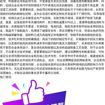
处理、时效硬化等热处理手段，可显著提升其抗拉强度、屈服强度和断裂延伸率。同
时，铝镁合金在海洋环境和潮湿大气中表现出优良的耐蚀性，尤其适用于高盐雾、高
湿度工况场景。更重要的是，热处理过程能有效调控晶粒尺寸与析出相分布，从而实
现组织结构的精细化控制，这为企业进行材料定制化开发提供了广阔空间。 应用场景
方面，铝镁合金已从实验室走向产业前线。在航空航天领域，其被用于制造飞机蒙
皮、翼梁、起落架部件等关键结构件，助力整机减重10%以上，显著降低燃油消耗与
碳排放；在新能源汽车赛道，车身框架、电池托盘、电机壳体等部件纷纷采用铝镁合
金，既提升了续航能力，也增强了碰撞安全性；而在消费电子行业，凭借出色的导热
性与电磁屏蔽性能，该材料已成为高端笔记本电脑外壳、智能手机散热模组的首选。
然而，技术红利背后也暗藏挑战：高温下的组织稳定性不足、长期服役中的应力腐蚀
倾向、以及相对较高的原材料成本等问题仍制约着其大规模推广。未来研发方向将聚
焦于新型合金体系设计、复合强化机制探索以及绿色低碳制备工艺创新。对于企业而
言，不仅要关注技术突破，更要重视知识产权保护。通过佰腾网专利检索系统，可快
速定位全球范围内铝镁合金相关核心技术专利，分析竞争对手布局动态，规避侵权风
险，并挖掘潜在合作或技术引进机会。 此外，结合佰腾网提供的商标查询、企业查询
和专利密集型产品查询功能，企业还能全面评估自身在新材料领域的品牌影响力与市
场竞争力。无论是初创科技公司还是传统制造企业，只有将技术创新与知识产权管理
深度融合，才能在这场轻量化变革中赢得主动权。
热门资讯