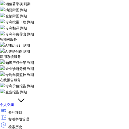
增值著录项
到期
摘要附图
到期
全部附图
到期
专利批量下载
到期
专利翻译
到期
专利年费导出
到期
智能AI服务
AI辅助设计
到期
AI智能创作
到期
应用系统服务
知识产权全景
到期
企业诊断分析
到期
专利年费监控
到期
在线报告服务
专利价值报告
到期
企业报告
到期
个人空间
专利项目
标引字段管理
检索历史