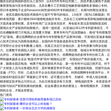
随其后的是韩国科技巨头三星SDI，以4325件专利位列第二。其技术重点聚焦于高能
量密度电池与安全性能优化，尤其在叠片工艺和固态电解质领域拥有多项核心专利。
而日本老牌电子企业Panasonic则凭借4082件专利稳居前三，长期与特斯拉深度合
作，使其在圆柱电池技术路线中占据不可替代的地位。 LG化学（现为LG新能源）同
样表现亮眼，累计拥有3944项锂电池相关专利，尤其在三元材料体系和电池模组集成
方面具备深厚积累。其专利布局广泛涉及快充技术、寿命延长算法及智能制造流程，
展现出全产业链协同创新能力。 值得一提的是，比亚迪以3612件专利跻身前五，不
仅在磷酸铁锂刀片电池上实现重大突破，更将专利与产品深度融合，推动“专利密集型
产品”落地。通过佰腾网的企业查询与专利密集型产品查询功能，可发现比亚迪多项核
心技术已转化为高附加值商品，在国内外市场形成差异化竞争优势。 值得注意的是，
尽管部分企业在专利数量上领先，但真正决定行业地位的，是专利质量与商业化能
力。仅看数字容易陷入误区，唯有结合法律状态、引用次数、地域分布等维度进行综
合评估，才能准确判断一家企业的实际竞争力。佰腾网提供的多维专利分析工具，正
帮助越来越多企业从“粗放式申请”转向“精细化运营”，实现知识产权价值最大化。 未
来，随着全固态电池、钠离子电池等新技术兴起，新一轮专利卡位战已然开启。对于
广大研发人员与法务团队而言，及时掌握竞争对手动态、规避侵权风险、挖掘可自由
实施（FTO）空间，已成为关乎企业生死的关键任务。利用佰腾网专利查询平台，不
仅能实时追踪头部厂商最新公开专利，还可通过分类号、关键词、申请人组合检索，
精准锁定技术热点与空白点，为自主研发提供有力支撑。 锂电池的竞争，本质是技术
创新与知识产权双轮驱动的较量。在这条通往未来的赛道上，唯有既懂技术、又懂规
则的企业，才能走得更远。
热门资讯
优质代理机构推荐服务现已启动
哪些企业可以上科创板？
一封来自北京大学的感谢信