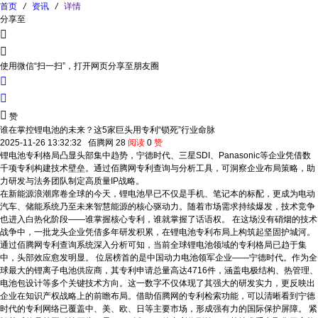
首页
/
资讯
/
详情
分享至


使用微信“扫一扫”，打开网页分享至朋友圈



赞
谁在掌控锂电池的未来？这5家巨头用专利“锁死”行业命脉
2025-11-26 13:32:32
佰腾网
28
阅读
0
赞
锂电池专利格局凸显头部集中趋势，宁德时代、三星SDI、Panasonic等企业凭借数
千项专利构建技术壁垒。通过佰腾网专利查询与分析工具，可洞察企业布局策略，助
力研发与法务团队制定高质量IP战略。
在新能源浪潮席卷全球的今天，锂电池早已不仅是手机、笔记本的标配，更成为电动
汽车、储能系统乃至未来智慧能源的核心驱动力。随着市场需求持续爆发，技术竞争
也进入白热化阶段——谁掌握核心专利，谁就掌握了话语权。 在这场没有硝烟的技术
战争中，一批龙头企业凭借多年研发积累，在锂电池专利布局上构筑起坚固护城河。
通过佰腾网专利查询系统深入分析可知，当前全球锂电池领域的专利格局已趋于集
中，头部效应愈发明显。 位居榜首的是中国动力电池领军企业——宁德时代。作为全
球最大的锂离子电池供应商，其专利申请总量高达4716件，涵盖电极结构、热管理、
电池包设计等多个关键技术方向。这一数字不仅体现了其强大的研发实力，更反映出
企业在知识产权战略上的前瞻布局。借助佰腾网的专利检索功能，可以清晰看到宁德
时代的专利网络已覆盖中、美、欧、日等主要市场，形成强有力的国际保护屏障。 紧