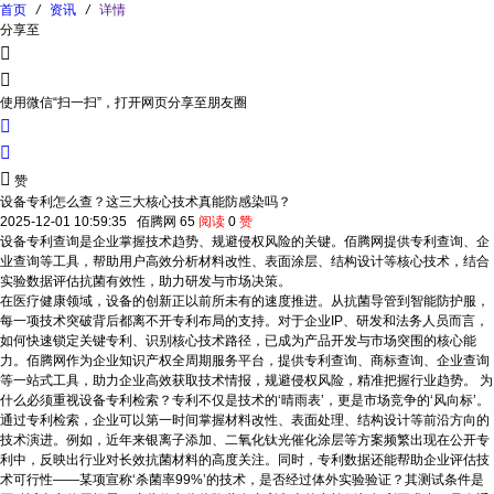
首页
/
资讯
/
详情
分享至


使用微信“扫一扫”，打开网页分享至朋友圈



赞
设备专利怎么查？这三大核心技术真能防感染吗？
2025-12-01 10:59:35
佰腾网
65
阅读
0
赞
设备专利查询是企业掌握技术趋势、规避侵权风险的关键。佰腾网提供专利查询、企
业查询等工具，帮助用户高效分析材料改性、表面涂层、结构设计等核心技术，结合
实验数据评估抗菌有效性，助力研发与市场决策。
在医疗健康领域，设备的创新正以前所未有的速度推进。从抗菌导管到智能防护服，
每一项技术突破背后都离不开专利布局的支持。对于企业IP、研发和法务人员而言，
如何快速锁定关键专利、识别核心技术路径，已成为产品开发与市场突围的核心能
力。佰腾网作为企业知识产权全周期服务平台，提供专利查询、商标查询、企业查询
等一站式工具，助力企业高效获取技术情报，规避侵权风险，精准把握行业趋势。 为
什么必须重视设备专利检索？专利不仅是技术的‘晴雨表’，更是市场竞争的‘风向标’。
通过专利检索，企业可以第一时间掌握材料改性、表面处理、结构设计等前沿方向的
技术演进。例如，近年来银离子添加、二氧化钛光催化涂层等方案频繁出现在公开专
利中，反映出行业对长效抗菌材料的高度关注。同时，专利数据还能帮助企业评估技
术可行性——某项宣称‘杀菌率99%’的技术，是否经过体外实验验证？其测试条件是