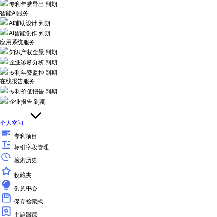
专利年费导出
到期
智能AI服务
AI辅助设计
到期
AI智能创作
到期
应用系统服务
知识产权全景
到期
企业诊断分析
到期
专利年费监控
到期
在线报告服务
专利价值报告
到期
企业报告
到期
个人空间
专利项目
标引字段管理
检索历史
收藏夹
创意中心
保存检索式
主题跟踪