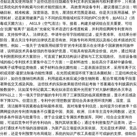
否贴近真实使用场景？这些信息往往隐藏在专利文本的实施例与权利要求中，只有通
过系统化的专利检索与分析才能挖掘出来。 高效查询设备专利，建议遵循三步法：明
确目标、精准检索、深度筛选。首先，厘清技术范围是基础。你是关注医用器械、护
理耗材，还是家用健康产品？不同的应用领域对应不同的IPC分类号，如A61L2（消
毒或灭菌方法）、A61L9（空气清洁）等。接着，构建关键词组合至关重要。可结
合‘抗菌’‘银离子’‘超疏水’‘光催化’等术语进行多维度检索，并利用佰腾网专利查询功
能，支持按申请人、法律状态、申请年份等字段精细过滤，提升查准率。 在结果分析
阶段，重点关注专利的法律状态是否有效、同族专利布局情况以及核心技术描述的完
整性。例如，一项关于‘含银医用硅胶导管’的专利若显示在全球多个国家拥有同族申
请，说明该技术具备较强的市场保护意愿，可能具有较高商业价值。此外，通过阅读
专利附图和技术方案部分，可直观了解其结构设计逻辑与工艺实现路径。 当前设备领
域的核心专利技术主要集中在三个方面：一是材料改性，如在高分子基材中掺杂银、
铜离子或季铵盐类物质，赋予材料自身抗菌性能；二是表面涂层技术，采用等离子沉
积或溶胶-凝胶法制备功能性薄膜，在光照或潮湿环境下激活杀菌机制；三是结构优化
设计，如仿生微纳结构表面，利用超疏水效应减少微生物附着，配合常规消毒手段显
著降低交叉感染风险。 这些技术的实际效果能否经得起考验？答案藏在专利披露的实
验数据中。比如某专利记载其二氧化钛涂层在紫外光照射下对大肠杆菌的杀灭率达
99%以上；另一项关于防护服的专利引用了三家医院的临床观察数据，显示术后感染
率下降32%。但需注意，专利中的‘理想数据’需结合具体使用环境判断，湿度、温
度、清洁频率等因素都会影响最终表现。 面对海量专利信息，如何提升分析效率？佰
腾网提供的专利查询服务不仅覆盖中国、美国、欧洲、日本等主流专利局数据，还支
持多条件筛选与批量导出，便于企业建立专属技术数据库。同时，结合企业查询功
能，可追踪竞争对手的专利动向，预判其研发重心；通过专利密集型产品查询，进一
步打通技术与市场的连接链路，为新产品立项提供决策依据。 无论是技术调研、竞品
分析，还是专利预警与布局规划，系统的知识产权工具都是不可或缺的支撑。借助佰