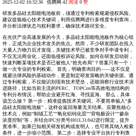
2025-12-02 16:32:36
佰腾网
42
阅读
0
赞
研发多晶硅太阳能电池板前，须通过专利检索规避侵权风险。
建议提炼核心技术关键词，利用佰腾网进行多维度专利查询，
并分析法律状态与权利要求，确保技术路径安全。
在光伏产业高速发展的今天，多晶硅太阳能电池板作为核心组
件，正成为企业技术攻关的焦点。然而，不少研发团队在投入
大量人力物力后才发现，关键技术早已被竞争对手申请专利，
不仅无法商业化，还面临侵权诉讼风险。如何在研发启动前，
快速判断某项技术是否已被他人“抢先布局”？答案只有一个：
做一次专业的专利检索。 首先，明确查询目的——这不仅是
规避法律风险的基础动作，更是制定研发策略的关键依据。通
过专利检索，不仅能识别现有技术壁垒，还能洞察行业技术演
进路径，比如当前主流的PERC、TOPCon等高效电池结构的
专利分布情况，帮助企业避开红海、寻找蓝海。 那么，具体
该怎么做？ 第一步：精准提炼技术关键词。不要简单输入“多
晶硅太阳能电池板”，这样会返回海量无关结果。应聚焦核心
技术点，例如“制绒工艺”“氧化铝钝化层”“背电极设计”“掺杂
浓度控制”等，并结合IPC分类号H01L31/042进行限定，提升
查准率。如果已知相关研发机构或发明人，也可将其纳入检索
条件，进一步缩小范围。 第二步：选择专业平台执行专利查