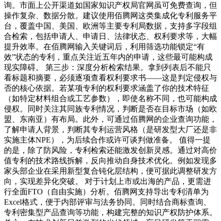
询。市面上公开渠道如国家知识产权局官网虽可免费查询，但
操作复杂、数据分散。建议使用佰腾网这类集成化专利服务平
台，覆盖中国、美国、欧洲等主要专利局数据，支持多字段组
合检索，包括申请人、申请日、法律状态、权利要求等，大幅
提升效率。在佰腾网输入关键词后，利用筛选功能锁定“有
效”状态的专利，重点关注近五年内的申请，这些最可能构成
现实障碍。 第三步：深度分析检索结果。拿到列表后不能只
看标题和摘要，必须逐项查看权利要求书——这是判定侵权与
否的核心依据。若某项专利的权利要求涵盖了你的技术特征
（如特定材料组合或工艺参数），即使名称不同，也可能构成
侵权。同时关注其同族专利情况，判断是否在目标市场（如欧
盟、东南亚）有布局。此外，可通过佰腾网的企业查询功能，
了解申请人背景，判断其专利运营风格（是研发型大厂还是非
实施主体NPE），为后续合作或许可谈判做准备。 值得一提
的是，除了防风险，专利检索还能激发创新灵感。通过对高价
值专利的技术路线拆解，反向推动自身技术优化。例如发现多
家头部企业在采用新型复合钝化层结构，便可据此调整研发方
向，实现差异化突破。 对于计划上市或出海的产品，更需进
行全面FTO（自由实施）分析。佰腾网支持导出专利清单为
Excel格式，便于内部评审与法务协同。同时结合商标查询、
专利密集型产品查询等功能，构建完整的知识产权防护体系。