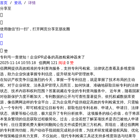
首页
/
资讯
/
详情
分享至


使用微信“扫一扫”，打开网页分享至朋友圈



赞
专利号一查便知！企业IPR必备的高效检索神器来了
2025-11-14 10:55:18
佰腾网
121
阅读
0
赞
佰腾网提供高效精准的专利查询服务，支持专利号检索、法律状态查看及多维度筛
选，助力企业快速掌握专利信息，提升研发与IP管理效率。
在知识产权竞争日益激烈的今天，掌握一手专利信息，就是掌握了技术布局的主动
权。对于企业研发、法务及IP管理人员而言，如何快速、准确地获取目标专利的法律
状态、技术内容和权利范围？答案就藏在专业的专利查询服务中。 近年来，随着国家
对创新保护力度不断加大，专利数据的公开与可查性显著提升。依托权威数据库资
源，像佰腾网这样的专业平台，正为企业用户提供稳定高效的专利检索支持。只需输
入一个专利号，即可精准定位目标专利，获取包括专利名称、申请人、申请日、法律
状态、摘要等核心信息，极大提升了专利分析效率。 这项服务的核心价值，在于将原
本复杂繁琐的信息获取过程极简化。过去，企业若想了解某项技术是否已被他人申请
专利，往往需要耗费大量时间翻阅公告文件或委托第三方机构。而现在，通过佰腾网
的专利查询功能，用户动动手指就能完成初步排查，为技术研发规避侵权风险、优化
申报策略提供有力支撑。 不仅如此，现代专利检索工具还支持多维度筛选与结果导