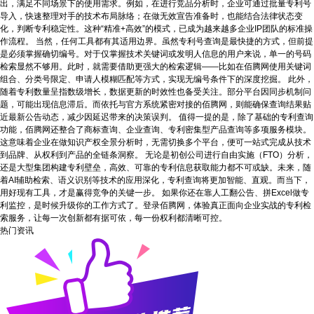
出，满足不同场景下的使用需求。例如，在进行竞品分析时，企业可通过批量专利号
导入，快速整理对手的技术布局脉络；在做无效宣告准备时，也能结合法律状态变
化，判断专利稳定性。这种“精准+高效”的模式，已成为越来越多企业IP团队的标准操
作流程。 当然，任何工具都有其适用边界。虽然专利号查询是最快捷的方式，但前提
是必须掌握确切编号。对于仅掌握技术关键词或发明人信息的用户来说，单一的号码
检索显然不够用。此时，就需要借助更强大的检索逻辑——比如在佰腾网使用关键词
组合、分类号限定、申请人模糊匹配等方式，实现无编号条件下的深度挖掘。 此外，
随着专利数量呈指数级增长，数据更新的时效性也备受关注。部分平台因同步机制问
题，可能出现信息滞后。而依托与官方系统紧密对接的佰腾网，则能确保查询结果贴
近最新公告动态，减少因延迟带来的决策误判。 值得一提的是，除了基础的专利查询
功能，佰腾网还整合了商标查询、企业查询、专利密集型产品查询等多项服务模块。
这意味着企业在做知识产权全景分析时，无需切换多个平台，便可一站式完成从技术
到品牌、从权利到产品的全链条洞察。 无论是初创公司进行自由实施（FTO）分析，
还是大型集团构建专利壁垒，高效、可靠的专利信息获取能力都不可或缺。未来，随
着AI辅助检索、语义识别等技术的应用深化，专利查询将更加智能、直观。而当下，
用好现有工具，才是赢得竞争的关键一步。 如果你还在靠人工翻公告、拼Excel做专
利监控，是时候升级你的工作方式了。登录佰腾网，体验真正面向企业实战的专利检
索服务，让每一次创新都有据可依，每一份权利都清晰可控。
热门资讯