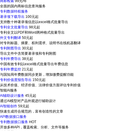
商标检索
99元/年
全面的国内商标信息查询服务
专利数据特权服务
著录项下载导出
100元起
支持数十种著录项信息以excel格式批量导出
专利全文批量导出
98元起
专利全文以PDF和Word两种格式批量导出
外文专利翻译
50元起
对专利标题、摘要、权利需求、说明书在线机器翻译
专利附图导出
30元起
导出文件中含简要著录项和专利附图
专利年费导出
38元起
中国有效专利以excel格式批量导出年费信息
专利年费监控
21元起
与国知局年费数据同步更新，增加缴费提醒功能
专利价值度报告导出
150元起
从技术价值、经济价值、法律价值方面评估专利价值
智能AI服务
AI辅助设计服务
45元起
通过AI模型对产品外观进行辅助设计
AI智能创作
59元起
快速生成符合规范的，富有创造性的文章
API数据接口服务
专利数据接口服务
HOT
开放多种API，覆盖检索、分析、文件等服务