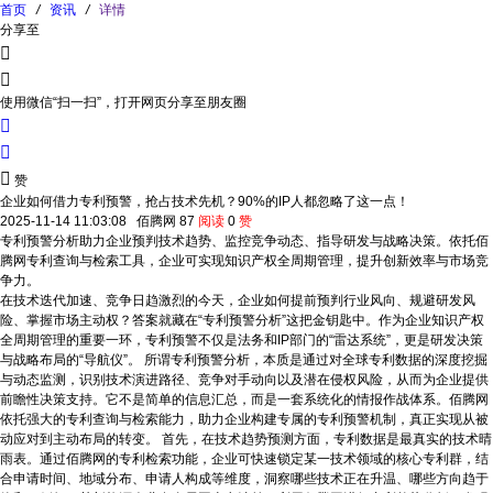
首页
/
资讯
/
详情
分享至


使用微信“扫一扫”，打开网页分享至朋友圈



赞
企业如何借力专利预警，抢占技术先机？90%的IP人都忽略了这一点！
2025-11-14 11:03:08
佰腾网
87
阅读
0
赞
专利预警分析助力企业预判技术趋势、监控竞争动态、指导研发与战略决策。依托佰
腾网专利查询与检索工具，企业可实现知识产权全周期管理，提升创新效率与市场竞
争力。
在技术迭代加速、竞争日趋激烈的今天，企业如何提前预判行业风向、规避研发风
险、掌握市场主动权？答案就藏在“专利预警分析”这把金钥匙中。作为企业知识产权
全周期管理的重要一环，专利预警不仅是法务和IP部门的“雷达系统”，更是研发决策
与战略布局的“导航仪”。 所谓专利预警分析，本质是通过对全球专利数据的深度挖掘
与动态监测，识别技术演进路径、竞争对手动向以及潜在侵权风险，从而为企业提供
前瞻性决策支持。它不是简单的信息汇总，而是一套系统化的情报作战体系。佰腾网
依托强大的专利查询与检索能力，助力企业构建专属的专利预警机制，真正实现从被
动应对到主动布局的转变。 首先，在技术趋势预测方面，专利数据是最真实的技术晴
雨表。通过佰腾网的专利检索功能，企业可快速锁定某一技术领域的核心专利群，结
合申请时间、地域分布、申请人构成等维度，洞察哪些技术正在升温、哪些方向趋于