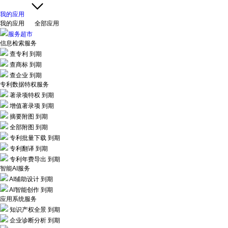
我的应用
我的应用
全部应用
服务超市
信息检索服务
查专利
到期
查商标
到期
查企业
到期
专利数据特权服务
著录项特权
到期
增值著录项
到期
摘要附图
到期
全部附图
到期
专利批量下载
到期
专利翻译
到期
专利年费导出
到期
智能AI服务
AI辅助设计
到期
AI智能创作
到期
应用系统服务
知识产权全景
到期
企业诊断分析
到期