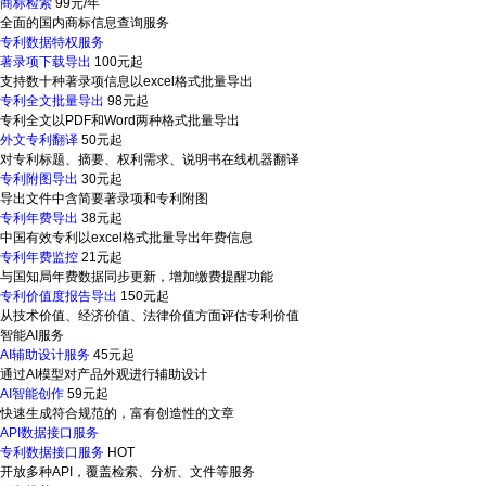
商标检索
99元/年
全面的国内商标信息查询服务
专利数据特权服务
著录项下载导出
100元起
支持数十种著录项信息以excel格式批量导出
专利全文批量导出
98元起
专利全文以PDF和Word两种格式批量导出
外文专利翻译
50元起
对专利标题、摘要、权利需求、说明书在线机器翻译
专利附图导出
30元起
导出文件中含简要著录项和专利附图
专利年费导出
38元起
中国有效专利以excel格式批量导出年费信息
专利年费监控
21元起
与国知局年费数据同步更新，增加缴费提醒功能
专利价值度报告导出
150元起
从技术价值、经济价值、法律价值方面评估专利价值
智能AI服务
AI辅助设计服务
45元起
通过AI模型对产品外观进行辅助设计
AI智能创作
59元起
快速生成符合规范的，富有创造性的文章
API数据接口服务
专利数据接口服务
HOT
开放多种API，覆盖检索、分析、文件等服务