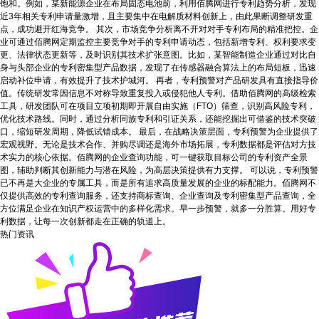
饱和。例如，某新能源企业在布局固态电池前，利用佰腾网进行专利趋势分析，发现
近3年相关专利申请量激增，且主要集中在电解质材料创新上，由此果断调整研发重
点，成功避开红海竞争。 其次，市场竞争分析离不开对对手专利布局的精准把控。企
业可通过佰腾网定期监控主要竞争对手的专利申请动态，包括新增专利、权利要求变
更、法律状态更新等，及时识别其技术扩张意图。比如，某智能制造企业通过对比自
身与头部企业的专利密集型产品数据，发现了在传感器融合算法上的布局短板，迅速
启动补位申请，有效提升了技术护城河。 再者，专利预警对产品研发具有直接指导价
值。传统研发常因信息不对称导致重复投入或侵犯他人专利。借助佰腾网的高级检索
工具，研发团队可在项目立项初期即开展自由实施（FTO）筛查，识别高风险专利，
优化技术路线。同时，通过分析同族专利和引证关系，还能挖掘出可借鉴的技术突破
口，缩短研发周期，降低试错成本。 最后，在战略决策层面，专利预警为企业提供了
宏观视野。无论是技术合作、并购尽调还是海外市场拓展，专利数据都是评估对方技
术实力的核心依据。佰腾网的企业查询功能，可一键获取目标公司的专利资产全景
图，辅助判断其创新能力与潜在风险，为高层决策提供有力支撑。 可以说，专利预警
已不再是大企业的专属工具，而是所有追求高质量发展的企业的标配能力。佰腾网不
仅提供高效的专利查询服务，还支持商标查询、企业查询及专利密集型产品查询，全
方位满足企业在知识产权运营中的多样化需求。早一步预警，就多一分胜算。用好专
利数据，让每一次创新都走在正确的轨道上。
热门资讯