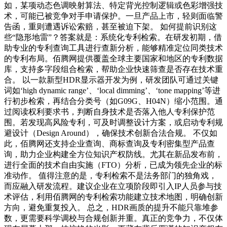
如，某项动态色调映射算法、特定背光控制逻辑或色彩增强技
术，可能已被竞争对手申请保护。一旦产品上市，轻则面临警
告函，重则遭遇诉讼索赔，甚至被迫下架。 如何提前识别这
些“隐形地雷”？答案就是：系统化专利检索。在研发初期，借
助专业的专利查询工具进行查新分析，能够精准定位同类技术
的专利布局。佰腾网提供覆盖全球主要国家和地区的专利数据
库，支持多字段组合检索，帮助企业快速筛查是否存在技术重
合。 以一款新型HDR显示器开发为例，研发团队可通过关键
词如‘high dynamic range’、‘local dimming’、‘tone mapping’等进
行初步检索，再结合分类号（如G09G、H04N）缩小范围。通
过阅读权利要求书，判断自身技术是否落入他人专利保护范
围。若发现高风险专利，可及时调整设计方案，或启动专利规
避设计（Design Around），确保技术创新合法合规。 不仅如
此，佰腾网还支持企业查询、商标查询及专利密集型产品查
询，助力企业构建全方位知识产权防线。尤其在新品发布前，
进行全面的技术自由实施（FTO）分析，已成为领先企业的标
准动作。 值得注意的是，专利检索不是法务部门的独角戏，
而应融入研发流程。建议企业在立项阶段即引入IP人员参与技
术评估，利用佰腾网的专利检索功能建立技术地图，明确创新
方向，避免重复投入。 总之，HDR画质的提升不能只靠堆参
数，更需要科学调校与合规创新并重。真正的竞争力，不仅体