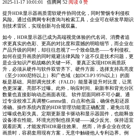
2025-11-17 10:01:01
佰腾网
52
阅读
0
赞
提升HDR显示器画质需软硬件协同优化，同时警惕专利侵权
风险。通过佰腾网专利查询与检索工具，企业可在研发早期识
别技术雷区，实现创新与合规双赢。
如今，HDR显示器已成为高端视觉体验的代名词。消费者追
求更真实的色彩、更高的对比度和震撼的明暗细节，而企业在
产品升级的同时，却往往忽视了一个致命隐患——专利侵权。
如何在提升画质的同时规避法律风险？这不仅是技术问题，更
是企业知识产权战略的关键一环。 要真正实现HDR画质跃
升，必须从硬件与软件双管齐下。硬件方面，选择支持高亮度
（至少1000尼特以上）和广色域（如DCI-P3 95%以上）的面
板是基础。局部调光技术（FALD）能显著提升对比度，让黑
色更深邃、亮部不过曝。此外，响应时间、刷新率和背光分区
数量也直接影响动态画面表现。 软件层面同样不可小觑。通
过专业校准工具调整Gamma值、白点和色温，确保色彩还原
准确。操作系统内置的HDR管理功能需正确配置，避免出现
过曝或色彩失真。定期更新显卡驱动和显示器固件，也能释放
设备潜在性能。环境光控制也很关键——减少反光、保持适宜
观看距离，才能发挥HDR最佳效果。 然而，许多企业在优化
画质时，容易套用现有方案，无意中触碰他人专利边界。例