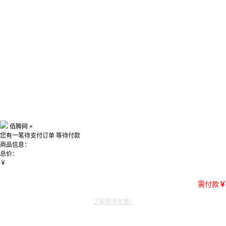
佰腾网
×
您有一笔待支付订单
等待付款
商品信息：
总价：
￥
需付款
￥
了解更多优惠~