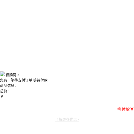
佰腾网
×
您有一笔待支付订单
等待付款
商品信息：
总价：
￥
需付款
￥
了解更多优惠~