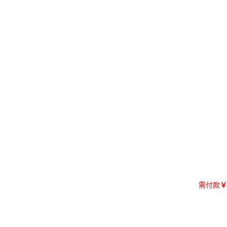
需付款
￥