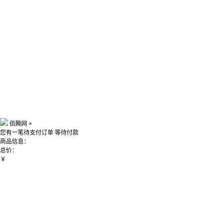
佰腾网
×
您有一笔待支付订单
等待付款
商品信息：
总价：
￥