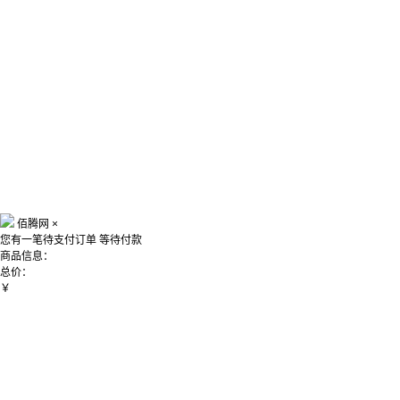
佰腾网
×
您有一笔待支付订单
等待付款
商品信息：
总价：
￥