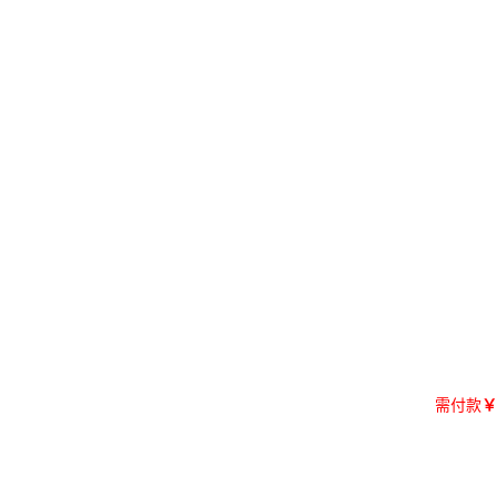
需付款
￥