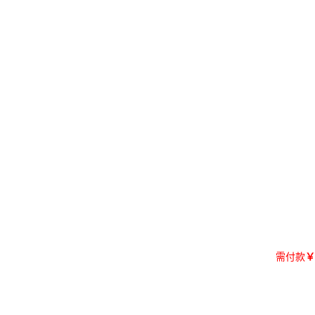
需付款
￥