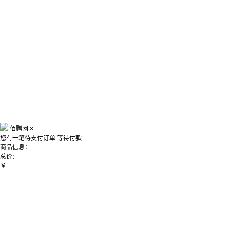
佰腾网
×
您有一笔待支付订单
等待付款
商品信息：
总价：
￥