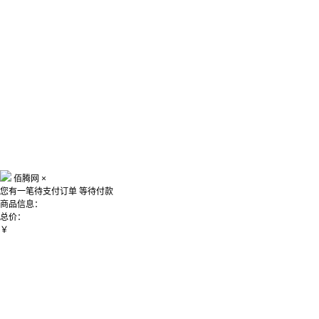
佰腾网
×
您有一笔待支付订单
等待付款
商品信息：
总价：
￥