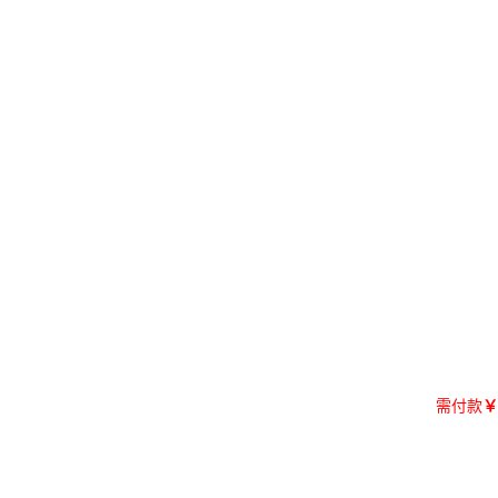
需付款
￥