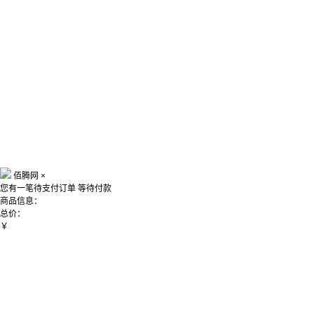
佰腾网
×
您有一笔待支付订单
等待付款
商品信息：
总价：
￥