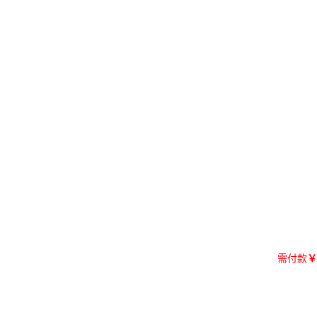
需付款
￥