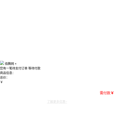
佰腾网
×
您有一笔待支付订单
等待付款
商品信息：
总价：
￥
需付款
￥
了解更多优惠~