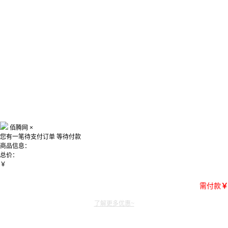
佰腾网
×
您有一笔待支付订单
等待付款
商品信息：
总价：
￥
需付款
￥
了解更多优惠~