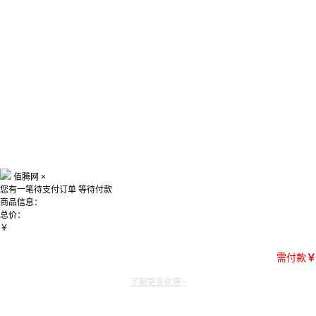
佰腾网
×
您有一笔待支付订单
等待付款
商品信息：
总价：
￥
需付款
￥
了解更多优惠~