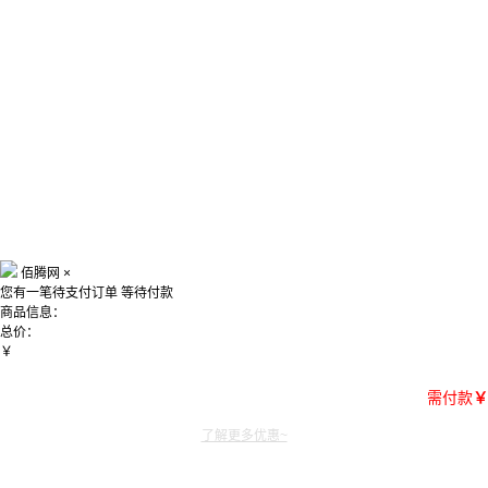
佰腾网
×
您有一笔待支付订单
等待付款
商品信息：
总价：
￥
需付款
￥
了解更多优惠~