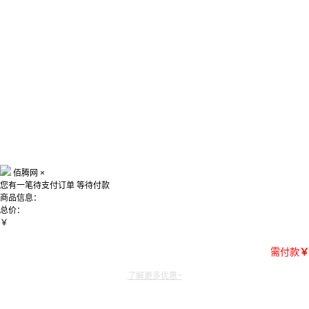
佰腾网
×
您有一笔待支付订单
等待付款
商品信息：
总价：
￥
需付款
￥
了解更多优惠~