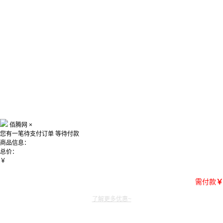
佰腾网
×
您有一笔待支付订单
等待付款
商品信息：
总价：
￥
需付款
￥
了解更多优惠~