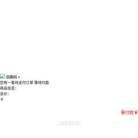
佰腾网
×
您有一笔待支付订单
等待付款
商品信息：
总价：
￥
需付款
￥
了解更多优惠~