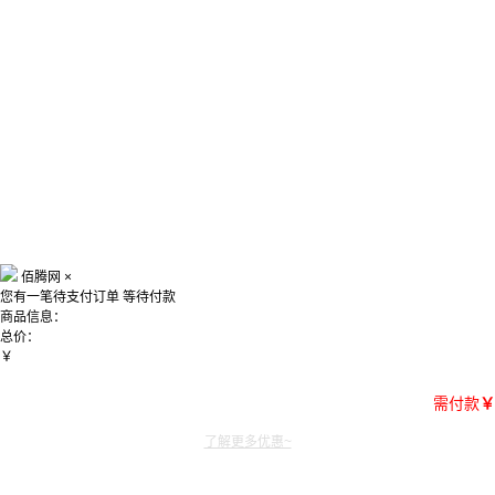
佰腾网
×
您有一笔待支付订单
等待付款
商品信息：
总价：
￥
需付款
￥
了解更多优惠~