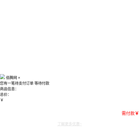
佰腾网
×
您有一笔待支付订单
等待付款
商品信息：
总价：
￥
需付款
￥
了解更多优惠~