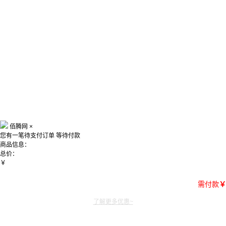
佰腾网
×
您有一笔待支付订单
等待付款
商品信息：
总价：
￥
需付款
￥
了解更多优惠~