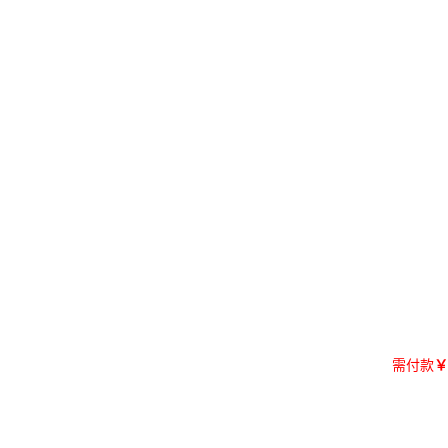
需付款
￥