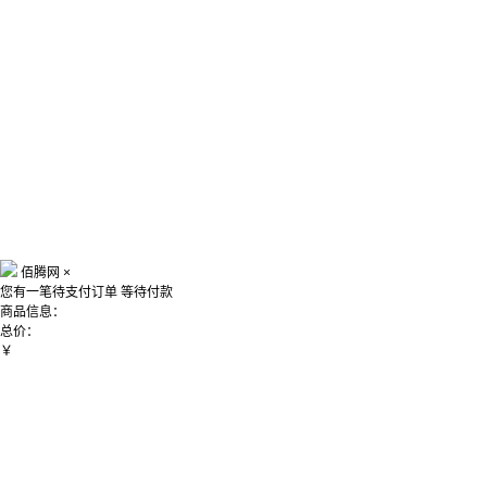
佰腾网
×
您有一笔待支付订单
等待付款
商品信息：
总价：
￥