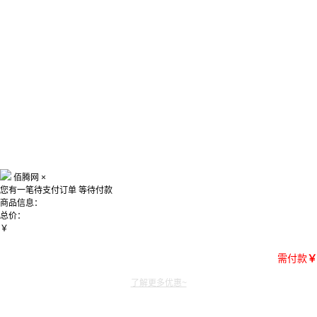
佰腾网
×
您有一笔待支付订单
等待付款
商品信息：
总价：
￥
需付款
￥
了解更多优惠~