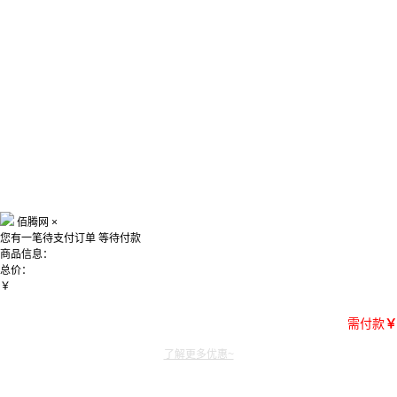
佰腾网
×
您有一笔待支付订单
等待付款
商品信息：
总价：
￥
需付款
￥
了解更多优惠~