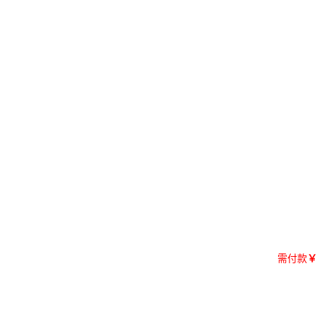
需付款
￥