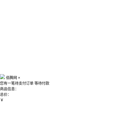
佰腾网
×
您有一笔待支付订单
等待付款
商品信息：
总价：
￥