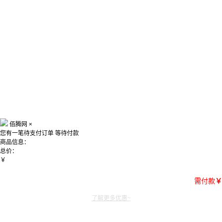
佰腾网
×
您有一笔待支付订单
等待付款
商品信息：
总价：
￥
需付款
￥
了解更多优惠~