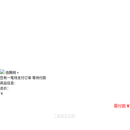
佰腾网
×
您有一笔待支付订单
等待付款
商品信息：
总价：
￥
需付款
￥
了解更多优惠~