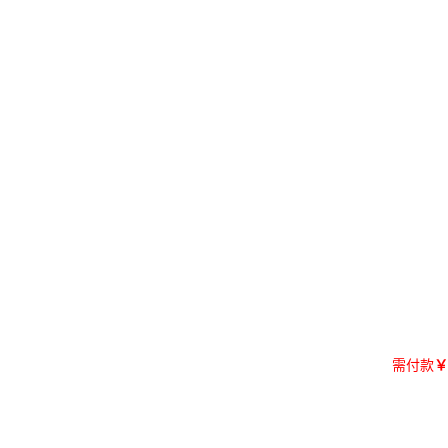
需付款
￥