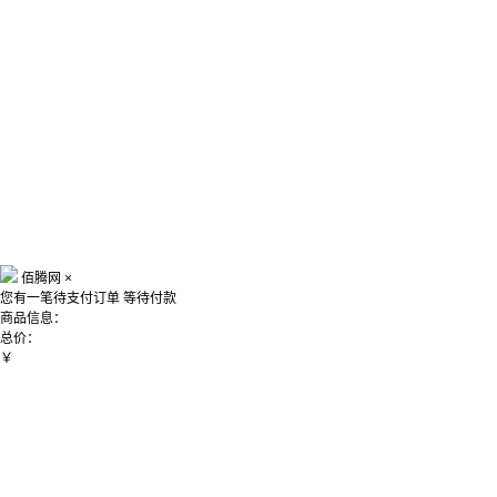
佰腾网
×
您有一笔待支付订单
等待付款
商品信息：
总价：
￥