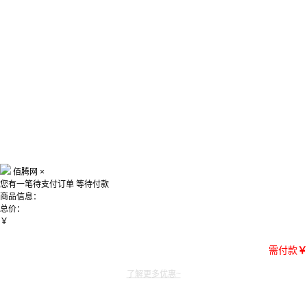
佰腾网
×
您有一笔待支付订单
等待付款
商品信息：
总价：
￥
需付款
￥
了解更多优惠~