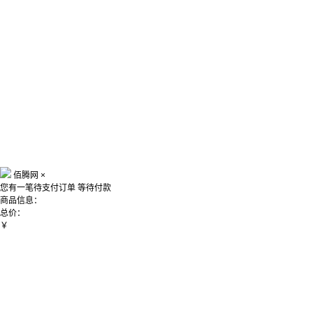
佰腾网
×
您有一笔待支付订单
等待付款
商品信息：
总价：
￥