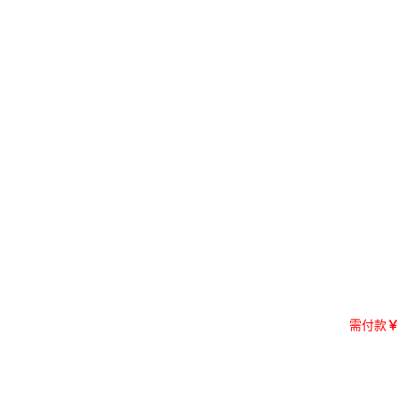
需付款
￥