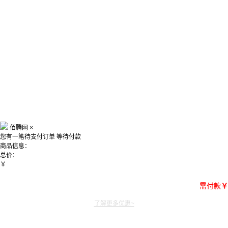
佰腾网
×
您有一笔待支付订单
等待付款
商品信息：
总价：
￥
需付款
￥
了解更多优惠~