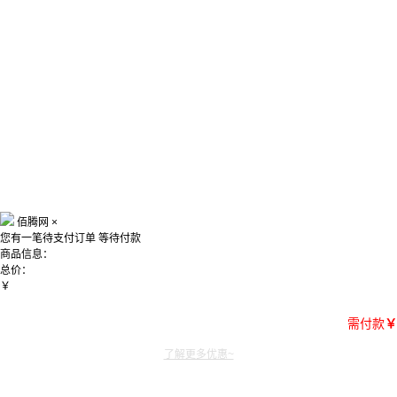
佰腾网
×
您有一笔待支付订单
等待付款
商品信息：
总价：
￥
需付款
￥
了解更多优惠~