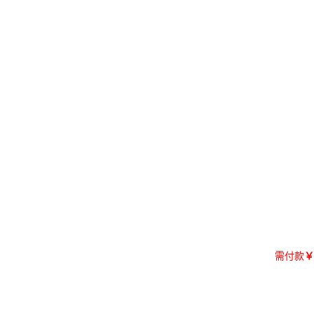
需付款
￥