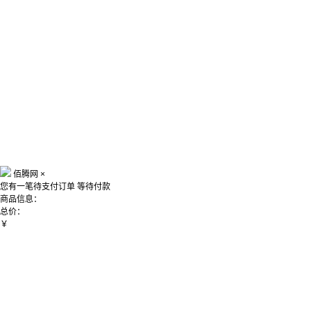
佰腾网
×
您有一笔待支付订单
等待付款
商品信息：
总价：
￥