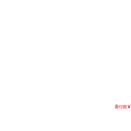
需付款
￥