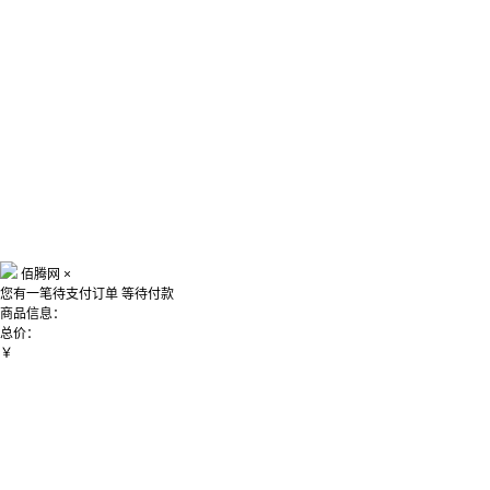
佰腾网
×
您有一笔待支付订单
等待付款
商品信息：
总价：
￥