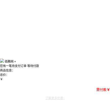
佰腾网
×
您有一笔待支付订单
等待付款
商品信息：
总价：
￥
需付款
￥
了解更多优惠~