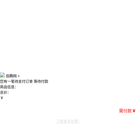
佰腾网
×
您有一笔待支付订单
等待付款
商品信息：
总价：
￥
需付款
￥
了解更多优惠~