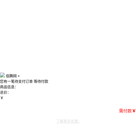
佰腾网
×
您有一笔待支付订单
等待付款
商品信息：
总价：
￥
需付款
￥
了解更多优惠~