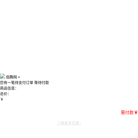
佰腾网
×
您有一笔待支付订单
等待付款
商品信息：
总价：
￥
需付款
￥
了解更多优惠~