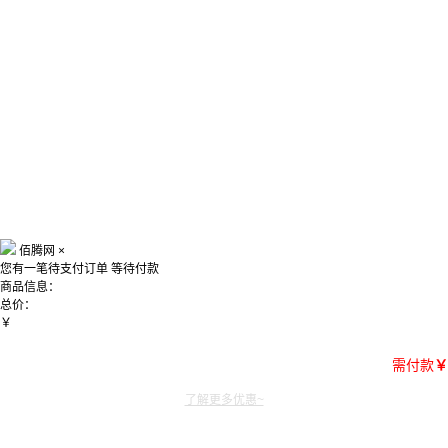
佰腾网
×
您有一笔待支付订单
等待付款
商品信息：
总价：
￥
需付款
￥
了解更多优惠~