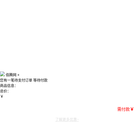
佰腾网
×
您有一笔待支付订单
等待付款
商品信息：
总价：
￥
需付款
￥
了解更多优惠~