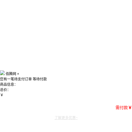
佰腾网
×
您有一笔待支付订单
等待付款
商品信息：
总价：
￥
需付款
￥
了解更多优惠~