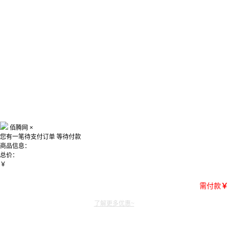
佰腾网
×
您有一笔待支付订单
等待付款
商品信息：
总价：
￥
需付款
￥
了解更多优惠~