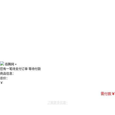
佰腾网
×
您有一笔待支付订单
等待付款
商品信息：
总价：
￥
需付款
￥
了解更多优惠~