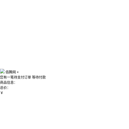
佰腾网
×
您有一笔待支付订单
等待付款
商品信息：
总价：
￥