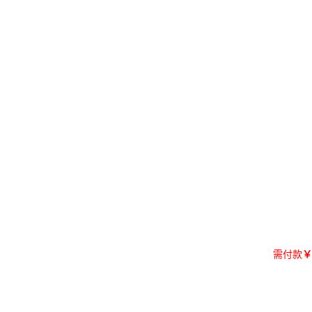
需付款
￥